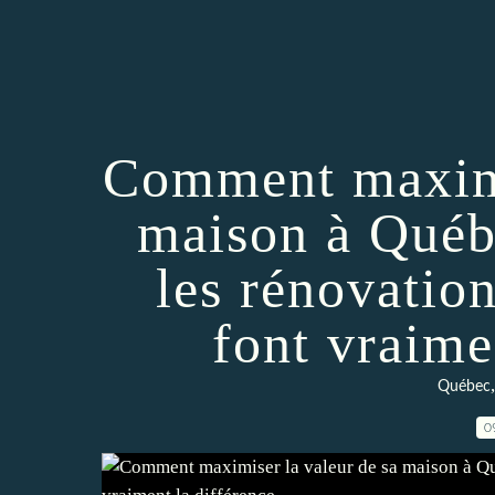
Comment maximi
maison à Québe
les rénovation
font vraime
Québec
0